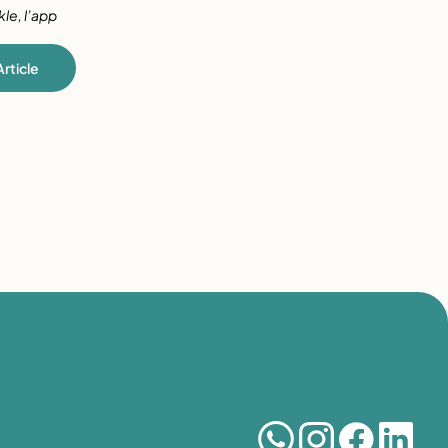
kle
, l’app 
rticle