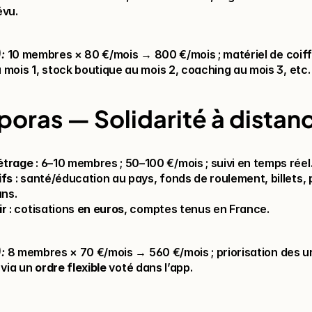
évu.
):
 10 membres × 80 €/mois → 800 €/mois ; matériel de coiff
 mois 1, stock boutique au mois 2, coaching au mois 3, etc.
poras — Solidarité à distan
étrage
 : 6–10 membres ; 50–100 €/mois ; suivi en temps réel
ifs
 : santé/éducation au pays, fonds de roulement, billets, p
ns.
ir
 : cotisations 
en euros
, comptes tenus en France.
):
 8 membres × 70 €/mois → 560 €/mois ; priorisation des u
 via un 
ordre flexible
 voté dans l’app.