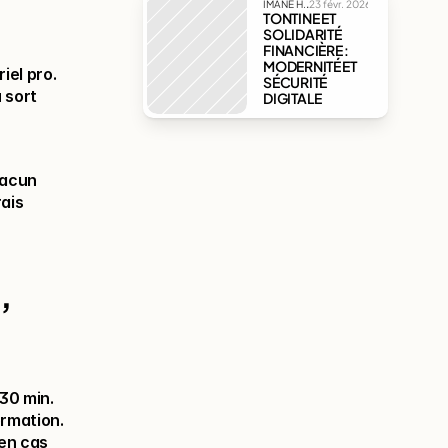
.
IMANE H.
23 févr. 2026
TONTINE ET 
SOLIDARITÉ 
FINANCIÈRE : 
MODERNITÉ ET 
iel pro.
SÉCURITÉ 
 sort 
DIGITALE
acun 
ais 
 
30 min.
ormation.
en cas 