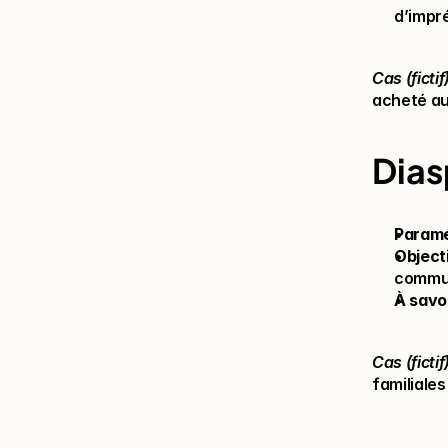
d’impr
Cas (fictif
acheté au
Dias
Param
Object
commu
À savo
Cas (fictif
familiales