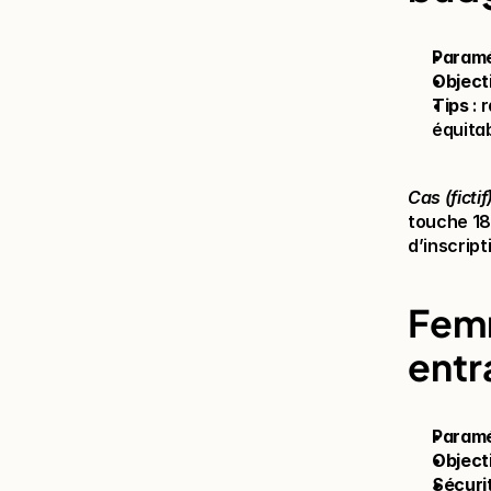
Param
Object
Tips
 :
équitab
Cas (fictif)
touche 18
d’inscript
Femm
entr
Param
Object
Sécuri