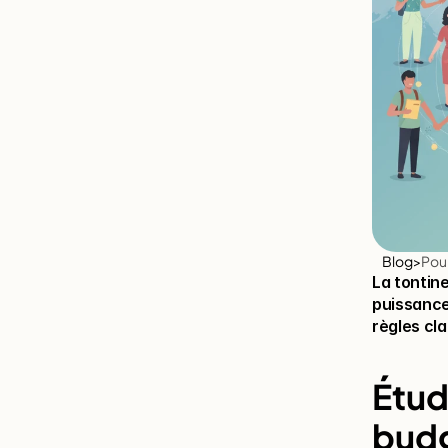
Blog
>
Pour
La tontine
puissance 
règles cla
Étud
budg