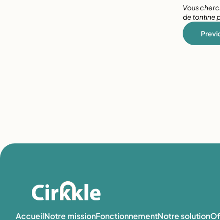
Vous cherch
de tontine 
Previo
Accueil
Notre mission
Fonctionnement
Notre solution
Of