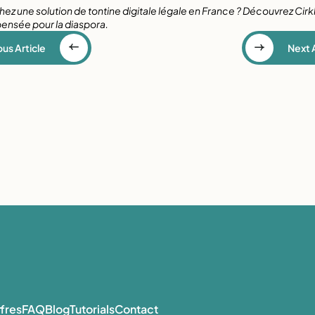
ez une solution de tontine digitale légale en France ? Découvrez 
Cirk
pensée pour la diaspora.
us Article
Next A
fres
FAQ
Blog
Tutorials
Contact