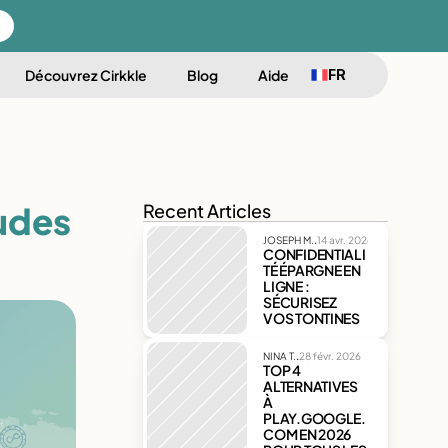
Select Language
EN
FR
Découvrez Cirkkle
Blog
Aide
French
udes 
Recent Articles
.
JOSEPH M.
14 avr. 2026
CONFIDENTIALI
TÉ ÉPARGNE EN 
LIGNE : 
SÉCURISEZ 
VOS TONTINES
.
NINA T.
28 févr. 2026
TOP 4 
ALTERNATIVES 
À 
PLAY.GOOGLE.
COM EN 2026 