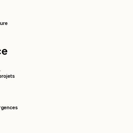
ure 
ce
.
rojets 
rgences 