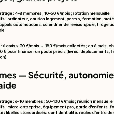
étrage
 : 4–8 membres ; 10–50 €/mois ; rotation mensuelle.
ifs
 : ordinateur, caution logement, permis, formation, matér
 rappels automatiques, calendrier de révision/paie, tirage au
le.
: 
6 amis × 30 €/mois → 180 €/mois collectés ; en 6 mois, ch
0 € pour financer un poste précis (livres, déplacements, fr
ion).
es — Sécurité, autonomie,
aide
étrage
 : 6–10 membres ; 50–100 €/mois ; réunion mensuelle 
ifs
 : micro-entreprise, équipement pro, garde d’enfants, f
té
 : libellés standardisés, confidentialité, règles d’entraide 