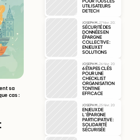
POUR TOUS LES 
UTILISATEURS 
DE TECH
.
JOSEPH M.
27 févr. 2026
SÉCURITÉ DES 
DONNÉES EN 
ÉPARGNE 
COLLECTIVE : 
ENJEUX ET 
SOLUTIONS
.
JOSEPH M.
26 févr. 2026
6 ÉTAPES CLÉS 
POUR UNE 
CHECKLIST 
ORGANISATION 
ent sa 
TONTINE 
EFFICACE
ue cas : 
.
JOSEPH M.
25 févr. 2026
ENJEUX DE 
L’ÉPARGNE 
PARTICIPATIVE : 
 
SOLIDARITÉ 
SÉCURISÉE