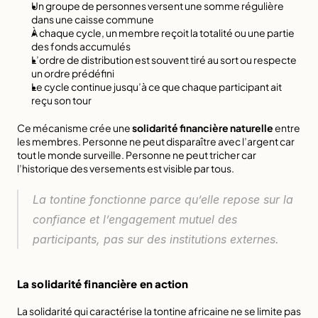
Un groupe de personnes versent une somme régulière 
dans une caisse commune
À chaque cycle, un membre reçoit la totalité ou une partie 
des fonds accumulés
L’ordre de distribution est souvent tiré au sort ou respecte 
un ordre prédéfini
Le cycle continue jusqu’à ce que chaque participant ait 
reçu son tour
Ce mécanisme crée une 
solidarité financière naturelle
 entre 
les membres. Personne ne peut disparaître avec l’argent car 
tout le monde surveille. Personne ne peut tricher car 
l’historique des versements est visible par tous.
La tontine fonctionne parce qu’elle repose sur la 
confiance et l’engagement mutuel des 
participants, pas sur des institutions externes.
La solidarité financière en action
La 
solidarité qui caractérise la tontine africaine
 ne se limite pas 