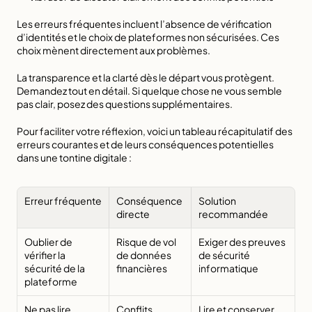
Les erreurs fréquentes incluent l’absence de vérification 
d’identités et le choix de plateformes non sécurisées. Ces 
choix mènent directement aux problèmes.
La transparence et la clarté dès le départ vous protègent. 
Demandez tout en détail. Si quelque chose ne vous semble 
pas clair, posez des questions supplémentaires.
Pour faciliter votre réflexion, voici un tableau récapitulatif des 
erreurs courantes et de leurs conséquences potentielles 
dans une tontine digitale :
Erreur fréquente
Conséquence 
Solution 
directe
recommandée
Oublier de 
Risque de vol 
Exiger des preuves 
vérifier la 
de données 
de sécurité 
sécurité de la 
financières
informatique
plateforme
Ne pas lire 
Conflits 
Lire et conserver 