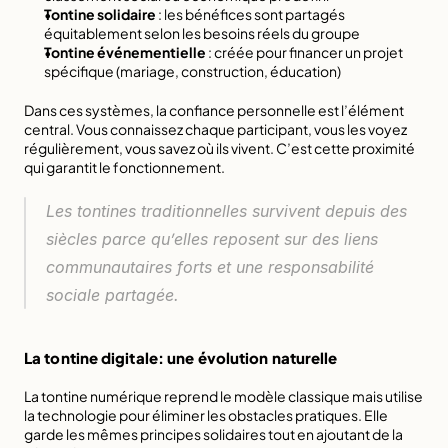
Tontine solidaire
 : les bénéfices sont partagés 
équitablement selon les besoins réels du groupe
Tontine événementielle
 : créée pour financer un projet 
spécifique (mariage, construction, éducation)
Dans ces systèmes, la confiance personnelle est l’élément 
central. Vous connaissez chaque participant, vous les voyez 
régulièrement, vous savez où ils vivent. C’est cette proximité 
qui garantit le fonctionnement.
Les tontines traditionnelles survivent depuis des 
siècles parce qu’elles reposent sur des liens 
communautaires forts et une responsabilité 
sociale partagée.
La tontine digitale: une évolution naturelle
La 
tontine numérique reprend le modèle classique
 mais utilise 
la technologie pour éliminer les obstacles pratiques. Elle 
garde les mêmes principes solidaires tout en ajoutant de la 