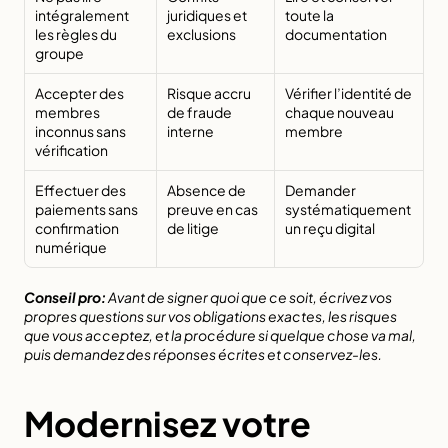
intégralement 
juridiques et 
toute la 
les règles du 
exclusions
documentation
groupe
Accepter des 
Risque accru 
Vérifier l’identité de 
membres 
de fraude 
chaque nouveau 
inconnus sans 
interne
membre
vérification
Effectuer des 
Absence de 
Demander 
paiements sans 
preuve en cas 
systématiquement 
confirmation 
de litige
un reçu digital
numérique
Conseil pro:
Avant de signer quoi que ce soit, écrivez vos 
propres questions sur vos obligations exactes, les risques 
que vous acceptez, et la procédure si quelque chose va mal, 
puis demandez des réponses écrites et conservez-les.
Modernisez votre 