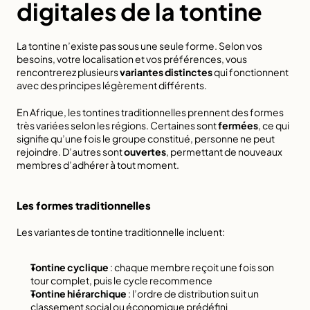
digitales de la tontine
La tontine n’existe pas sous une seule forme. Selon vos 
besoins, votre localisation et vos préférences, vous 
rencontrerez plusieurs 
variantes distinctes
 qui fonctionnent 
avec des principes légèrement différents.
En Afrique, les tontines traditionnelles prennent des formes 
très variées selon les régions. Certaines sont 
fermées
, ce qui 
signifie qu’une fois le groupe constitué, personne ne peut 
rejoindre. D’autres sont 
ouvertes
, permettant de nouveaux 
membres d’adhérer à tout moment.
Les formes traditionnelles
Les variantes de tontine traditionnelle incluent:
Tontine cyclique
 : chaque membre reçoit une fois son 
tour complet, puis le cycle recommence
Tontine hiérarchique
 : l’ordre de distribution suit un 
classement social ou économique prédéfini