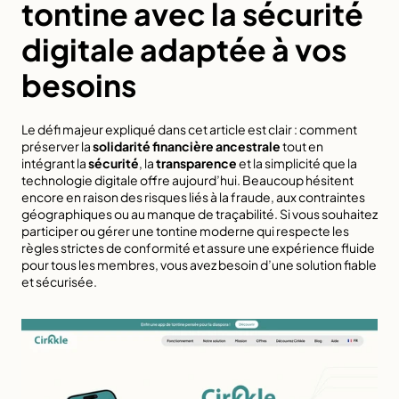
tontine avec la sécurité 
digitale adaptée à vos 
besoins
Le défi majeur expliqué dans cet article est clair : comment 
préserver la 
solidarité financière ancestrale
 tout en 
intégrant la 
sécurité
, la 
transparence
 et la simplicité que la 
technologie digitale offre aujourd’hui. Beaucoup hésitent 
encore en raison des risques liés à la fraude, aux contraintes 
géographiques ou au manque de traçabilité. Si vous souhaitez 
participer ou gérer une tontine moderne qui respecte les 
règles strictes de conformité et assure une expérience fluide 
pour tous les membres, vous avez besoin d’une solution fiable 
et sécurisée.