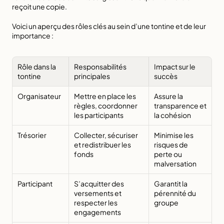
reçoit une copie.
Voici un aperçu des rôles clés au sein d’une tontine et de leur 
importance :
Rôle dans la 
Responsabilités 
Impact sur le 
tontine
principales
succès
Organisateur
Mettre en place les 
Assure la 
règles, coordonner 
transparence et 
les participants
la cohésion
Trésorier
Collecter, sécuriser 
Minimise les 
et redistribuer les 
risques de 
fonds
perte ou 
malversation
Participant
S’acquitter des 
Garantit la 
versements et 
pérennité du 
respecter les 
groupe
engagements