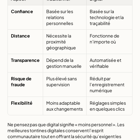
Confiance
Basée sur les 
Basée sur la 
relations 
technologie et la 
personnelles
traçabilité
Distance
Nécessite la 
Fonctionne de 
proximité 
n’importe où
géographique
Transparence
Dépend de la 
Automatisée et 
gestion manuelle
vérifiable
Risque de 
Plus élevé sans 
Réduit par 
fraude
supervision
l’enregistrement 
numérique
Flexibilité
Moins adaptable 
Réglages simples 
aux changements
en quelques clics
Ne pensez pas que digital signifie « moins personnel ». Les 
meilleures tontines digitales conservent l’esprit 
communautaire tout en offrant la sécurité qu’exigent les 