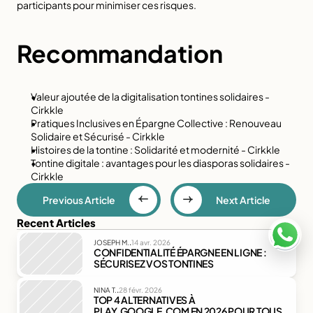
participants pour minimiser ces risques.
Recommandation
Valeur ajoutée de la digitalisation tontines solidaires - 
Cirkkle
Pratiques Inclusives en Épargne Collective : Renouveau 
Solidaire et Sécurisé - Cirkkle
Histoires de la tontine : Solidarité et modernité - Cirkkle
Tontine digitale : avantages pour les diasporas solidaires - 
Cirkkle
Previous Article
Next Article
Recent Articles
.
JOSEPH M.
14 avr. 2026
CONFIDENTIALITÉ ÉPARGNE EN LIGNE : 
SÉCURISEZ VOS TONTINES
.
NINA T.
28 févr. 2026
TOP 4 ALTERNATIVES À 
PLAY.GOOGLE.COM EN 2026 POUR TOUS 