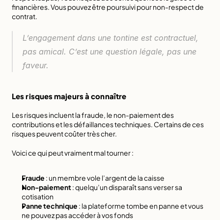
financières. Vous pouvez être poursuivi pour non-respect de 
contrat.
L’engagement dans une tontine est contractuel, 
pas amical. C’est une question légale, pas une 
faveur.
Les risques majeurs à connaître
Les risques incluent la fraude, le non-paiement des 
contributions et les défaillances techniques. Certains de ces 
risques peuvent coûter très cher.
Voici ce qui peut vraiment mal tourner :
Fraude
 : un membre vole l’argent de la caisse
Non-paiement
 : quelqu’un disparaît sans verser sa 
cotisation
Panne technique
 : la plateforme tombe en panne et vous 
ne pouvez pas accéder à vos fonds