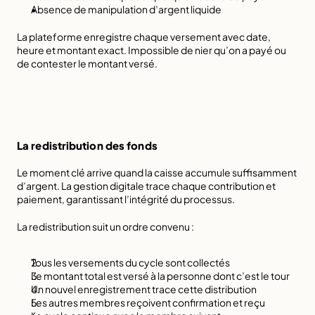
Absence de manipulation d’argent liquide
La plateforme enregistre chaque versement avec date, 
heure et montant exact. Impossible de nier qu’on a payé ou 
de contester le montant versé.
La redistribution des fonds
Le moment clé arrive quand la caisse accumule suffisamment 
d’argent. 
La gestion digitale trace chaque contribution et 
paiement
, garantissant l’intégrité du processus.
La redistribution suit un ordre convenu :
Tous les versements du cycle sont collectés
Le montant total est versé à la personne dont c’est le tour
Un nouvel enregistrement trace cette distribution
Les autres membres reçoivent confirmation et reçu