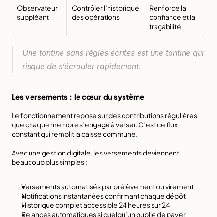
Observateur 
Contrôler l’historique 
Renforce la 
suppléant
des opérations
confiance et la 
traçabilité
Une tontine sans règles écrites est une tontine qui 
risque de s’écrouler rapidement.
Les versements : le cœur du système
Le fonctionnement repose sur des contributions régulières 
que chaque membre s’engage à verser. C’est ce flux 
constant qui remplit la caisse commune.
Avec une gestion digitale, les versements deviennent 
beaucoup plus simples :
Versements automatisés par prélèvement ou virement
Notifications instantanées confirmant chaque dépôt
Historique complet accessible 24 heures sur 24
Relances automatiques si quelqu’un oublie de payer