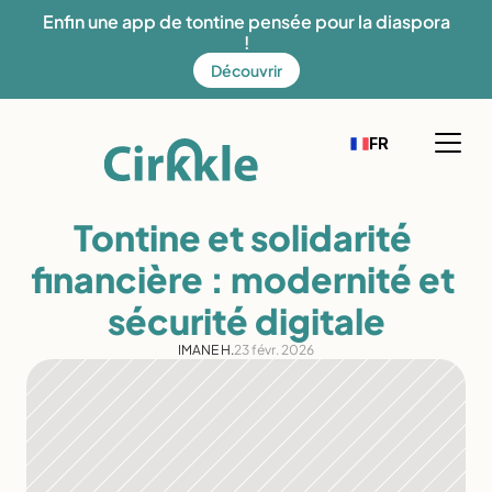
Enfin une app de tontine pensée pour la diaspora 
!
Découvrir
Select Language
EN
FR
French
Fonctionnement
Tontine et solidarité 
Notre solution
financière : modernité et 
Mission
sécurité digitale
Offres
IMANE H.
23 févr. 2026
Découvrez Cirkkle
Blog
Aide