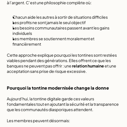
à l’argent. C’est une philosophie complète où:
Chacun aide les autres à sortir de situations difficiles
Les profits ne sont jamais le seul objectif
Les besoins communautaires passent avant les gains 
individuels
Les membres se soutiennent moralement et 
financièrement
Cette approche explique pourquoi les tontines sont restées 
viables pendant des générations. Elles offrent ce que les 
banques ne peuvent pas offrir : une 
relation humaine
 et une 
acceptation sans prise de risque excessive.
Pourquoi la tontine modernisée change la donne
Aujourd’hui, la tontine digitale garde ces valeurs 
fondamentales tout en ajoutant la sécurité et la transparence 
que les communautés diasporiques attendent.
Les membres peuvent désormais: