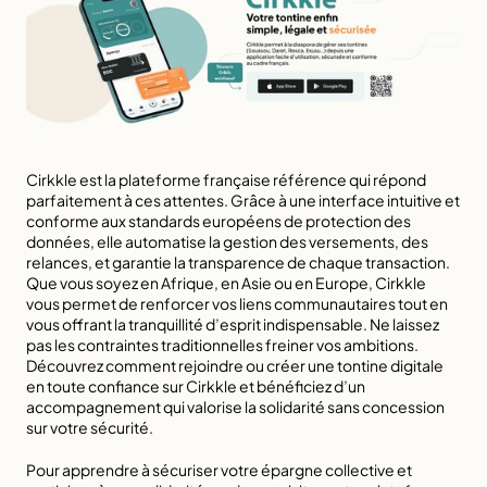
Cirkkle est la plateforme française référence qui répond 
parfaitement à ces attentes. Grâce à une interface intuitive et 
conforme aux standards européens de protection des 
données, elle automatise la gestion des versements, des 
relances, et garantie la transparence de chaque transaction. 
Que vous soyez en Afrique, en Asie ou en Europe, Cirkkle 
vous permet de renforcer vos liens communautaires tout en 
vous offrant la tranquillité d’esprit indispensable. Ne laissez 
pas les contraintes traditionnelles freiner vos ambitions. 
Découvrez comment rejoindre ou créer une tontine digitale 
en toute confiance sur 
Cirkkle
 et bénéficiez d’un 
accompagnement qui valorise la solidarité sans concession 
sur votre sécurité.
Pour apprendre à sécuriser votre épargne collective et 