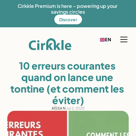
Cirkkle Premium is here – powering up your 
savings circles
Discover
Select Language
EN
FR
English
How it works
10 erreurs courantes 
Our solution
quand on lance une 
Our mission
tontine (et comment les 
Fees
éviter)
Discover Cirkkle
AÏSSA N.
Jul 2, 2025
Blog
Help