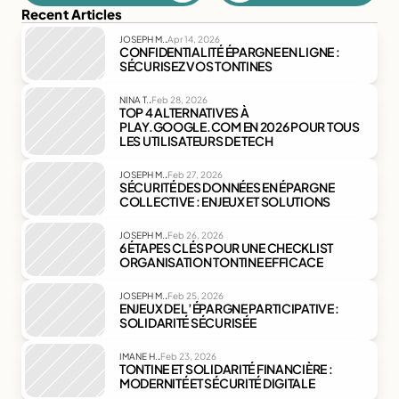
Recent Articles
.
JOSEPH M.
Apr 14, 2026
CONFIDENTIALITÉ ÉPARGNE EN LIGNE : 
SÉCURISEZ VOS TONTINES
.
NINA T.
Feb 28, 2026
TOP 4 ALTERNATIVES À 
PLAY.GOOGLE.COM EN 2026 POUR TOUS 
LES UTILISATEURS DE TECH
.
JOSEPH M.
Feb 27, 2026
SÉCURITÉ DES DONNÉES EN ÉPARGNE 
COLLECTIVE : ENJEUX ET SOLUTIONS
.
JOSEPH M.
Feb 26, 2026
6 ÉTAPES CLÉS POUR UNE CHECKLIST 
ORGANISATION TONTINE EFFICACE
.
JOSEPH M.
Feb 25, 2026
ENJEUX DE L’ÉPARGNE PARTICIPATIVE : 
SOLIDARITÉ SÉCURISÉE
.
IMANE H.
Feb 23, 2026
TONTINE ET SOLIDARITÉ FINANCIÈRE : 
MODERNITÉ ET SÉCURITÉ DIGITALE