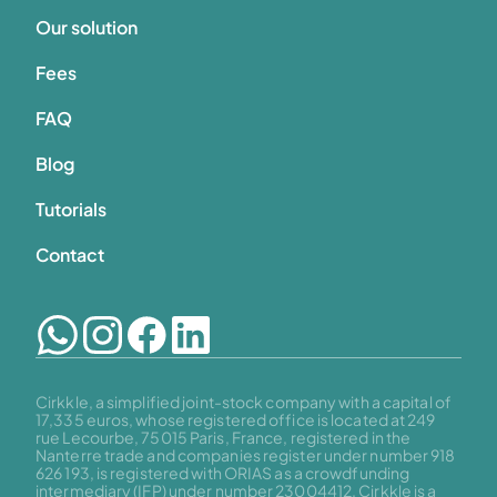
Our solution
Fees
FAQ
Blog
Tutorials
Contact
Cirkkle, a simplified joint-stock company with a capital of 
17,335 euros, whose registered office is located at 249 
rue Lecourbe, 75015 Paris, France, registered in the 
Nanterre trade and companies register under number 918 
626 193, is registered with ORIAS as a crowdfunding 
intermediary (IFP) under number 23004412. Cirkkle is a 