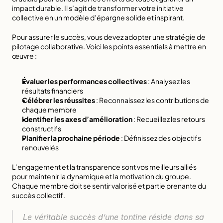
impact durable. Il s’agit de transformer votre initiative 
collective en un modèle d’épargne solide et inspirant.
Pour assurer le succès, vous devez 
adopter une stratégie de 
pilotage collaborative
. Voici les points essentiels à mettre en 
œuvre :
Évaluer les performances collectives
 : Analysez les 
résultats financiers
Célébrer les réussites
 : Reconnaissez les contributions de 
chaque membre
Identifier les axes d’amélioration
 : Recueillez les retours 
constructifs
Planifier la prochaine période
 : Définissez des objectifs 
renouvelés
L’engagement et la transparence sont vos meilleurs alliés 
pour maintenir la dynamique et la motivation du groupe. 
Chaque membre doit se sentir valorisé et partie prenante du 
succès collectif.
Le véritable succès d’une tontine réside dans sa 