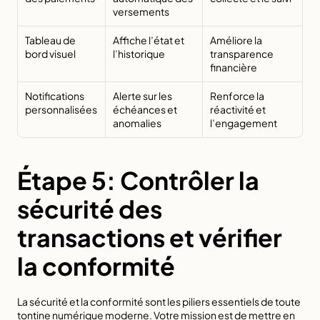
versements
Tableau de 
Affiche l’état et 
Améliore la 
bord visuel
l’historique
transparence 
financière
Notifications 
Alerte sur les 
Renforce la 
personnalisées
échéances et 
réactivité et 
anomalies
l’engagement
Étape 5: Contrôler la 
sécurité des 
transactions et vérifier 
la conformité
La sécurité et la conformité sont les piliers essentiels de toute 
tontine numérique moderne. Votre mission est de mettre en 