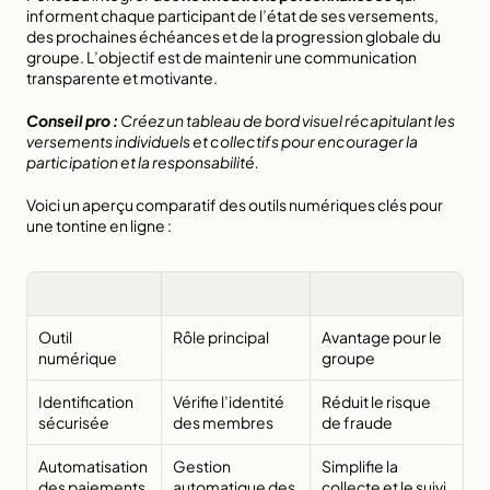
informent chaque participant de l’état de ses versements, 
des prochaines échéances et de la progression globale du 
groupe. L’objectif est de maintenir une communication 
transparente et motivante.
Conseil pro :
Créez un tableau de bord visuel récapitulant les 
versements individuels et collectifs pour encourager la 
participation et la responsabilité.
Voici un aperçu comparatif des outils numériques clés pour 
une tontine en ligne :
Outil 
Rôle principal
Avantage pour le 
numérique
groupe
Identification 
Vérifie l’identité 
Réduit le risque 
sécurisée
des membres
de fraude
Automatisation 
Gestion 
Simplifie la 
des paiements
automatique des 
collecte et le suivi