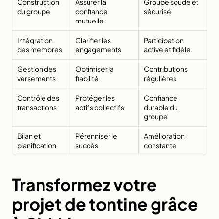
Construction 
Assurer la 
Groupe soudé et 
du groupe
confiance 
sécurisé
mutuelle
Intégration 
Clarifier les 
Participation 
des membres
engagements
active et fidèle
Gestion des 
Optimiser la 
Contributions 
versements
fiabilité
régulières
Contrôle des 
Protéger les 
Confiance 
transactions
actifs collectifs
durable du 
groupe
Bilan et 
Pérenniser le 
Amélioration 
planification
succès
constante
Transformez votre 
projet de tontine grâce 