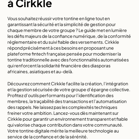
à Cirkkle
Vous souhaitez réussir votre tontine en ligne tout en 
garantissant la sécurité et la simplicité de gestion pour 
chaque membre de votre groupe ? Le guide met en lumière 
les défis majeurs de la confiance numérique, de la conformité 
réglementaire et du suivi fiable des versements. Cirkkle 
répond précisément à ces besoins en proposant une 
plateforme fintech française pensée pour moderniser la 
tontine traditionnelle avec des fonctionnalités automatisées 
qui renforcent la solidarité financière des diasporas 
africaines, asiatiques et au-delà.
Découvrez comment 
Cirkkle
 facilite la création, l’intégration 
et la gestion sécurisée de votre groupe d’épargne collective. 
Profitez d’outils performants pour l’identification des 
membres, la traçabilité des transactions et l’automatisation 
des rappels. Ne laissez pas les complexités techniques 
freiner votre ambition. Lancez-vous dès maintenant sur 
Cirkkle pour garantir un environnement transparent et fiable 
qui valorise chaque contribution dans votre communauté. 
Votre tontine digitale mérite la meilleure technologie au 
service de la confiance et de la sérénité.