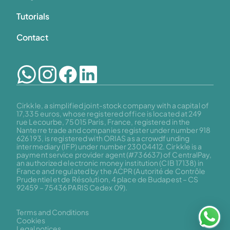
Tutorials
Contact
Cirkkle, a simplified joint-stock company with a capital of 
17,335 euros, whose registered office is located at 249 
rue Lecourbe, 75015 Paris, France, registered in the 
Nanterre trade and companies register under number 918 
626 193, is registered with ORIAS as a crowdfunding 
intermediary (IFP) under number 23004412. Cirkkle is a 
payment service provider agent (#736637) of CentralPay, 
an authorized electronic money institution (CIB 17138) in 
France and regulated by the ACPR (Autorité de Contrôle 
Prudentiel et de Résolution, 4 place de Budapest – CS 
92459 – 75436 PARIS Cedex 09).
Terms and Conditions
Cookies
Legal notices