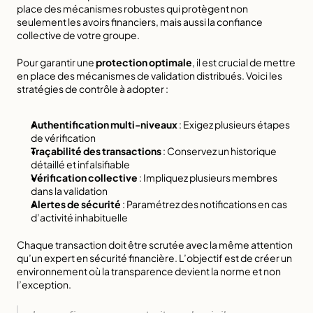
place des mécanismes robustes qui protègent non 
seulement les avoirs financiers, mais aussi la confiance 
collective de votre groupe.
Pour garantir une 
protection optimale
, il est crucial de 
mettre 
en place des mécanismes de validation distribués
. Voici les 
stratégies de contrôle à adopter :
Authentification multi-niveaux
 : Exigez plusieurs étapes 
de vérification
Traçabilité des transactions
 : Conservez un historique 
détaillé et infalsifiable
Vérification collective
 : Impliquez plusieurs membres 
dans la validation
Alertes de sécurité
 : Paramétrez des notifications en cas 
d’activité inhabituelle
Chaque transaction doit être scrutée avec la même attention 
qu’un expert en sécurité financière. L’objectif est de créer un 
environnement où la transparence devient la norme et non 
l’exception.