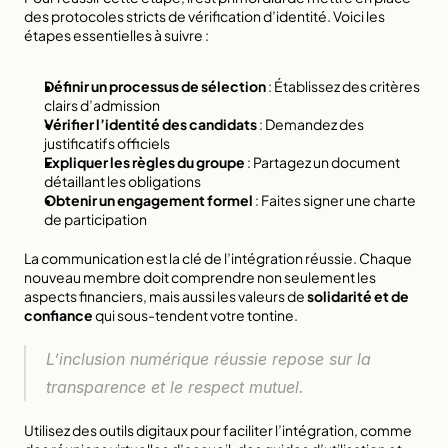
des protocoles stricts de vérification d’identité
. Voici les 
étapes essentielles à suivre :
Définir un processus de sélection
 : Établissez des critères 
clairs d’admission
Vérifier l’identité des candidats
 : Demandez des 
justificatifs officiels
Expliquer les règles du groupe
 : Partagez un document 
détaillant les obligations
Obtenir un engagement formel
 : Faites signer une charte 
de participation
La communication est la clé de l’intégration réussie. Chaque 
nouveau membre doit comprendre non seulement les 
aspects financiers, mais aussi les valeurs de 
solidarité et de 
confiance
 qui sous-tendent votre tontine.
L’inclusion numérique réussie repose sur la 
transparence et le respect mutuel.
Utilisez des outils digitaux pour faciliter l’intégration, comme 