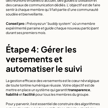
des réunions virtuelles d’accueil, des guides d’utilisation et 
des canaux de communication dédiés. L’objectif est de faire 
sentir à chaque membre qu’il fait partie d’une communauté 
soudée et bienveillante.
Conseil pro :
Prévoyez un “buddy system” où un membre 
expérimenté parraine et guide chaque nouveau participant 
durant ses premiers mois.
Étape 4: Gérer les 
versements et 
automatiser le suivi
La gestion efficace des versements est le cœur névralgique 
de toute tontine numérique réussie. Votre objectif est de 
mettre en place un système qui garantit 
transparence
, 
fiabilité
 et 
facilité
 pour tous les membres du groupe.
Pour y parvenir, il est essentiel de 
construire des algorithmes 