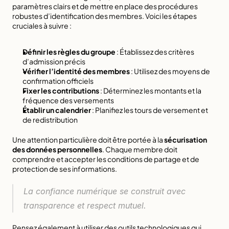
paramètres clairs et de mettre en place 
des procédures 
robustes d’identification
 des membres. Voici les étapes 
cruciales à suivre :
Définir les règles du groupe
 : Établissez des critères 
d’admission précis
Vérifier l’identité des membres
 : Utilisez des moyens de 
confirmation officiels
Fixer les contributions
 : Déterminez les montants et la 
fréquence des versements
Établir un calendrier
 : Planifiez les tours de versement et 
de redistribution
Une attention particulière doit être portée à la 
sécurisation 
des données personnelles
. Chaque membre doit 
comprendre et accepter les conditions de partage et de 
protection de ses informations.
La confiance numérique se construit avec 
transparence et respect mutuel.
Pensez également à utiliser des outils technologiques qui 