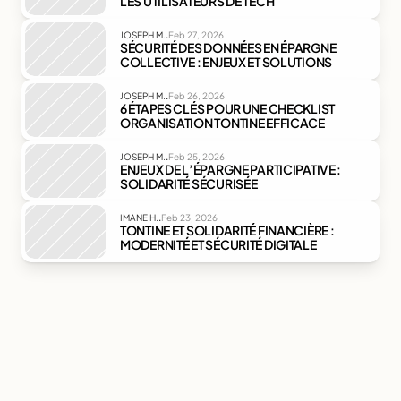
LES UTILISATEURS DE TECH
.
JOSEPH M.
Feb 27, 2026
SÉCURITÉ DES DONNÉES EN ÉPARGNE 
COLLECTIVE : ENJEUX ET SOLUTIONS
.
JOSEPH M.
Feb 26, 2026
6 ÉTAPES CLÉS POUR UNE CHECKLIST 
ORGANISATION TONTINE EFFICACE
.
JOSEPH M.
Feb 25, 2026
ENJEUX DE L’ÉPARGNE PARTICIPATIVE : 
SOLIDARITÉ SÉCURISÉE
.
IMANE H.
Feb 23, 2026
TONTINE ET SOLIDARITÉ FINANCIÈRE : 
MODERNITÉ ET SÉCURITÉ DIGITALE