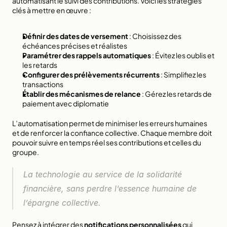
automatisant le suivi
 des contributions. Voici les stratégies 
clés à mettre en œuvre :
Définir des dates de versement
 : Choisissez des 
échéances précises et réalistes
Paramétrer des rappels automatiques
 : Évitez les oublis et 
les retards
Configurer des prélèvements récurrents
 : Simplifiez les 
transactions
Établir des mécanismes de relance
 : Gérez les retards de 
paiement avec diplomatie
L’automatisation permet de minimiser les erreurs humaines 
et de renforcer la confiance collective. Chaque membre doit 
pouvoir suivre en temps réel ses contributions et celles du 
groupe.
La technologie au service de la solidarité 
financière, sans perdre l’essence humaine de 
l’épargne collective.
Pensez à intégrer des 
notifications personnalisées
 qui 