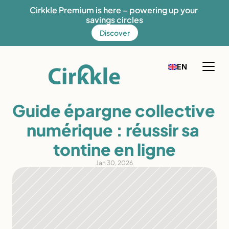
Cirkkle Premium is here – powering up your 
savings circles
Discover
Select Language
EN
FR
English
How it works
Guide épargne collective 
Our solution
numérique : réussir sa 
Our mission
tontine en ligne
Fees
Jan 30, 2026
Discover Cirkkle
Blog
Help