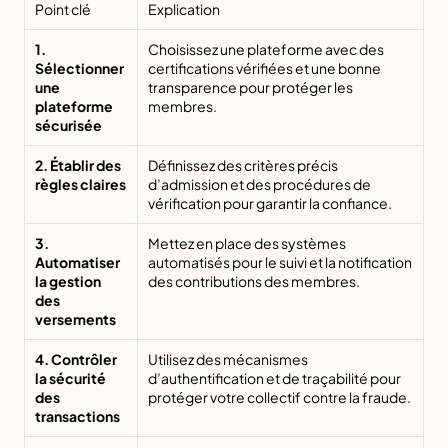
Point clé
Explication
1. 
Choisissez une plateforme avec des 
Sélectionner 
certifications vérifiées et une bonne 
une 
transparence pour protéger les 
plateforme 
membres.
sécurisée
2. Établir des 
Définissez des critères précis 
règles claires
d’admission et des procédures de 
vérification pour garantir la confiance.
3. 
Mettez en place des systèmes 
Automatiser 
automatisés pour le suivi et la notification 
la gestion 
des contributions des membres.
des 
versements
4. Contrôler 
Utilisez des mécanismes 
la sécurité 
d’authentification et de traçabilité pour 
des 
protéger votre collectif contre la fraude.
transactions