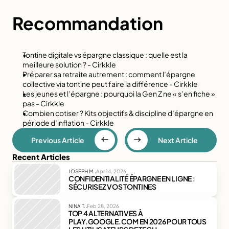
Recommandation
Tontine digitale vs épargne classique : quelle est la 
meilleure solution ? - Cirkkle
Préparer sa retraite autrement : comment l’épargne 
collective via tontine peut faire la différence - Cirkkle
Les jeunes et l’épargne : pourquoi la Gen Z ne « s’en fiche » 
pas - Cirkkle
Combien cotiser ? Kits objectifs & discipline d’épargne en 
période d’inflation - Cirkkle
Previous Article
Next Article
Recent Articles
.
JOSEPH M.
Apr 14, 2026
CONFIDENTIALITÉ ÉPARGNE EN LIGNE : 
SÉCURISEZ VOS TONTINES
.
NINA T.
Feb 28, 2026
TOP 4 ALTERNATIVES À 
PLAY.GOOGLE.COM EN 2026 POUR TOUS 