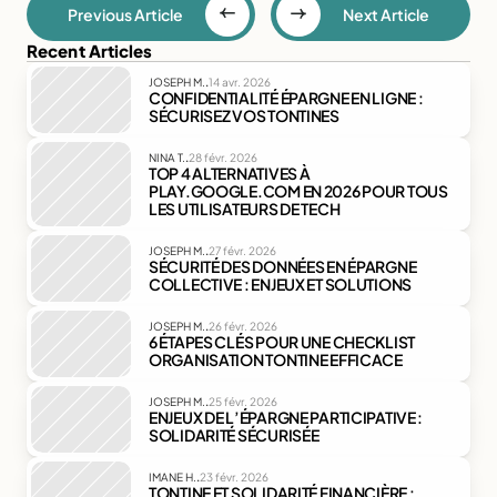
Previous Article
Next Article
Recent Articles
.
JOSEPH M.
14 avr. 2026
CONFIDENTIALITÉ ÉPARGNE EN LIGNE : 
SÉCURISEZ VOS TONTINES
.
NINA T.
28 févr. 2026
TOP 4 ALTERNATIVES À 
PLAY.GOOGLE.COM EN 2026 POUR TOUS 
LES UTILISATEURS DE TECH
.
JOSEPH M.
27 févr. 2026
SÉCURITÉ DES DONNÉES EN ÉPARGNE 
COLLECTIVE : ENJEUX ET SOLUTIONS
.
JOSEPH M.
26 févr. 2026
6 ÉTAPES CLÉS POUR UNE CHECKLIST 
ORGANISATION TONTINE EFFICACE
.
JOSEPH M.
25 févr. 2026
ENJEUX DE L’ÉPARGNE PARTICIPATIVE : 
SOLIDARITÉ SÉCURISÉE
.
IMANE H.
23 févr. 2026
TONTINE ET SOLIDARITÉ FINANCIÈRE : 