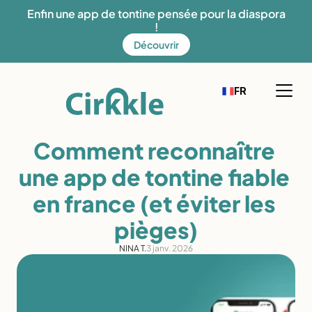
Enfin une app de tontine pensée pour la diaspora 
!
Découvrir
Select Language
EN
FR
French
Fonctionnement
Comment reconnaître 
Notre solution
une app de tontine fiable 
Mission
en france (et éviter les 
Offres
pièges)
Découvrez Cirkkle
NINA T.
3 janv. 2026
Blog
Aide