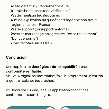
“gains garantis” / “rendement assuré”
“retraits instantanés sans vérification”
Pas de mentions légales claires
Aucune explication sur qui détient l’argent et son statut 
réglementaire en France
Pas de support (ou support fantôme)
Pression marketing trop agressive (“ce soir seulement”, 
“bonus énorme”)
Opacité totale sur les frais
Conclusion
Une app fiable = 
des règles + de la traçabilité + une 
conformité vérifiable
.
Si tu veux digitaliser une tontine, fais-le proprement : c’est ton 
argent, et celui de tes proches.
👉​ Découvre Cirkkle, la seule application de tontines 
conforme au cadre français. 