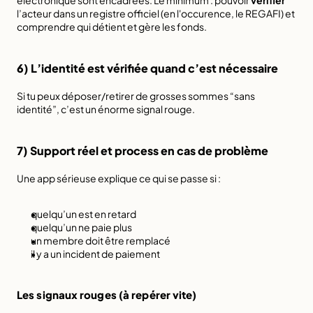
électronique sont encadrées. Le minimum : pouvoir 
vérifier
l’acteur dans un registre officiel (en l'occurence, le REGAFI) et 
comprendre qui détient et gère les fonds.
6) L’identité est vérifiée quand c’est nécessaire
Si tu peux déposer/retirer de grosses sommes “sans 
identité”, c’est un énorme signal rouge.
7) Support réel et process en cas de problème
Une app sérieuse explique ce qui se passe si :
quelqu’un est en retard
quelqu’un ne paie plus
un membre doit être remplacé
il y a un incident de paiement
Les signaux rouges (à repérer vite)