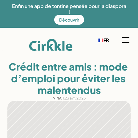
Enfin une app de tontine pensée pour la diaspora 
!
Découvrir
Select Language
EN
FR
French
Fonctionnement
Crédit entre amis : mode 
Notre solution
d’emploi pour éviter les 
Mission
malentendus
Offres
NINA T.
23 avr. 2025
Découvrez Cirkkle
Blog
Aide