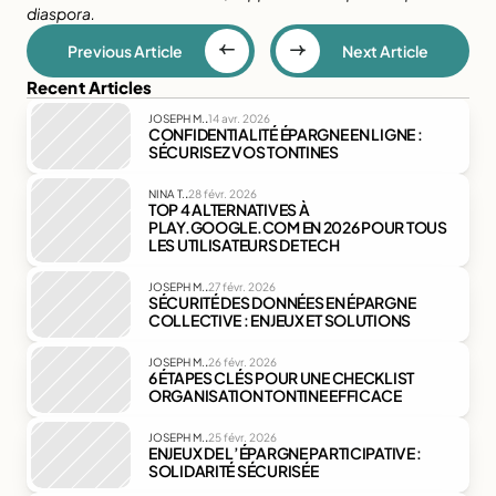
diaspora.
Previous Article
Next Article
Recent Articles
.
JOSEPH M.
14 avr. 2026
CONFIDENTIALITÉ ÉPARGNE EN LIGNE : 
SÉCURISEZ VOS TONTINES
.
NINA T.
28 févr. 2026
TOP 4 ALTERNATIVES À 
PLAY.GOOGLE.COM EN 2026 POUR TOUS 
LES UTILISATEURS DE TECH
.
JOSEPH M.
27 févr. 2026
SÉCURITÉ DES DONNÉES EN ÉPARGNE 
COLLECTIVE : ENJEUX ET SOLUTIONS
.
JOSEPH M.
26 févr. 2026
6 ÉTAPES CLÉS POUR UNE CHECKLIST 
ORGANISATION TONTINE EFFICACE
.
JOSEPH M.
25 févr. 2026
ENJEUX DE L’ÉPARGNE PARTICIPATIVE : 
SOLIDARITÉ SÉCURISÉE